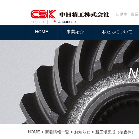
自動車・農業
English
|
Japanese
HOME
事業紹介
私たちについて
HOME
>
新着情報一覧
>
お知らせ
>
新工場完成（検査棟）