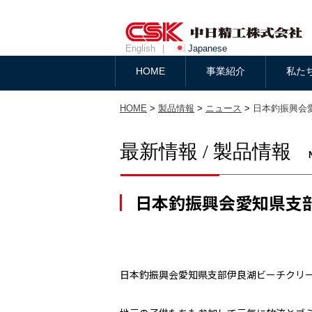
English
|
Japanese
HOME
事業紹介
私た
HOME
>
製品情報
>
ニュース
>
日本釣振興会
最新情報 / 製品情報
日本釣振興会愛知県支
日本釣振興会愛知県支部伊良湖ビーチクリ